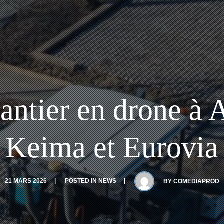
hantier en drone à 
Keima et Eurovia
21 MARS 2026
POSTED IN
NEWS
BY
COMEDIAPROD