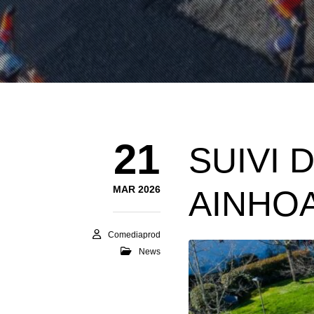
21
SUIVI 
MAR 2026
AINHOA
Comediaprod
News