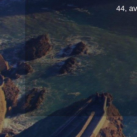
44, av