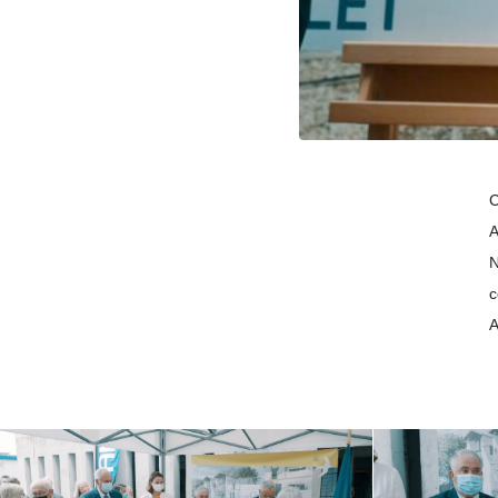
C
A
N
c
A