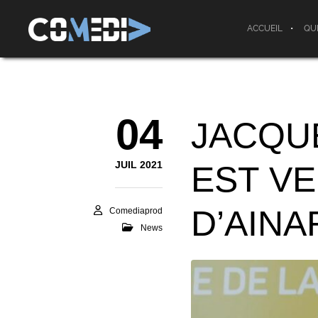
ACCUEIL
QU
04
JACQUE
JUIL 2021
EST VE
D’AINA
Comediaprod
News