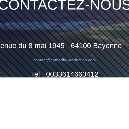
CONTACTEZ-NOU
enue du 8 mai 1945 - 64100 Bayonne -
contact@comedia-production.com
Tel : 0033614663412
Tel : 0033614663510
Rejoignez-nous sur