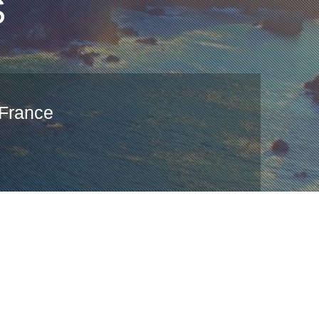
S
 France