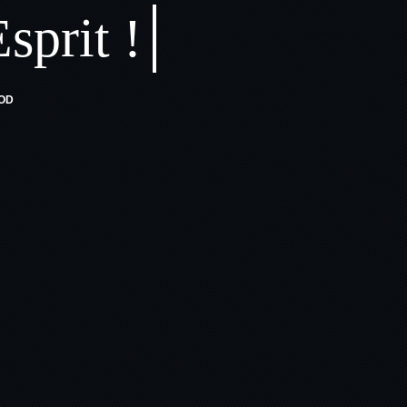
sprit !
OD