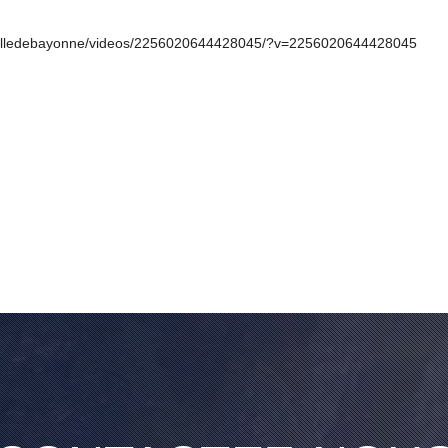
/villedebayonne/videos/2256020644428045/?v=2256020644428045